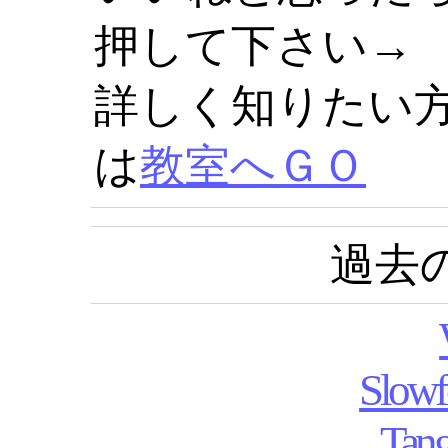
押して下さい→
詳しく知りたい
は
教室へＧＯ
過去
Slowf
Tan