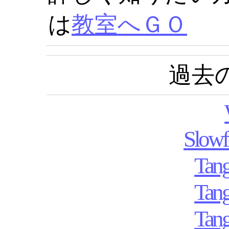
は
教室へＧＯ
過去
Slowf
Tan
Tan
Tan