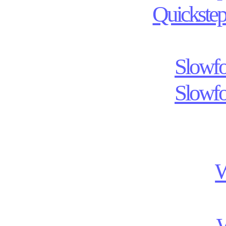
Quickstep
Slowfo
Slowfo
W