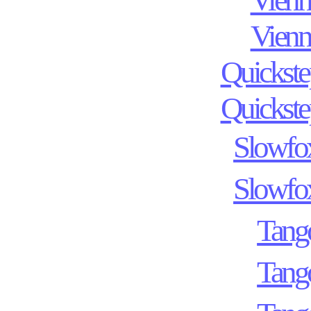
Vienn
Quickst
Quickst
Slowfo
Slowfo
Tang
Tang